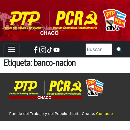
Skip
to
content
Etiqueta:
banco-nacion
Partido del Trabajo y del Pueblo distrito Chaco.
Contacto