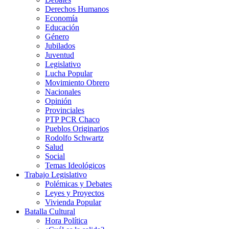
Derechos Humanos
Economía
Educación
Género
Jubilados
Juventud
Legislativo
Lucha Popular
Movimiento Obrero
Nacionales
Opinión
Provinciales
PTP PCR Chaco
Pueblos Originarios
Rodolfo Schwartz
Salud
Social
Temas Ideológicos
Trabajo Legislativo
Polémicas y Debates
Leyes y Proyectos
Vivienda Popular
Batalla Cultural
Hora Política