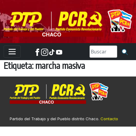
Skip
to
content
Etiqueta:
marcha masiva
Partido del Trabajo y del Pueblo distrito Chaco.
Contacto