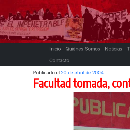
Skip
to
content
Inicio
Quiénes Somos
Noticias
T
Contacto
Publicado el
20 de abril de 2004
Facultad tomada, cont