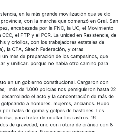
istencia, en la más grande movilización que se dio
a provincia, con la marcha que comenzó en Gral. San
López, encabezada por la FNC, la UC, el Movimiento
 CCC, el PTP y el PCR. La unidad en Resistencia, de
s y criollos, con los trabajadores estatales de
), la CTA, Sitech Federación, y otras
i un mes de preparación de los campesinos, que
ar y unificar, porque no había otro camino para
.
sto en un gobierno constitucional. Cargaron con
ntes; más de 1.000 policías nos persiguieron hasta 22
 desarrollado el acto y la concentración de más de
a golpeando a hombres, mujeres, ancianos. Hubo
ón por balas de goma y golpes de bastones. Los
bolsa, para tratar de ocultar los rastros. 16
zados de gravedad, uno con rotura de cráneo con 8
miento de retina. 9 campesinos originarios