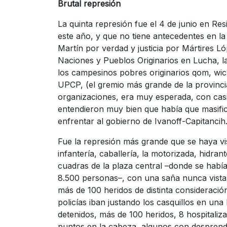
Brutal represión
La quinta represión fue el 4 de junio en Res
este año, y que no tiene antecedentes en l
Martín por verdad y justicia por Mártires 
Naciones y Pueblos Originarios en Lucha, la
los campesinos pobres originarios qom, wichi
UPCP, (el gremio más grande de la provincia
organizaciones, era muy esperada, con cas
entendieron muy bien que había que masific
enfrentar al gobierno de Ivanoff-Capitancih
Fue la represión más grande que se haya vi
infantería, caballería, la motorizada, hidra
cuadras de la plaza central –donde se había
8.500 personas–, con una saña nunca vist
más de 100 heridos de distinta consideraci
policías iban justando los casquillos en una 
detenidos, más de 100 heridos, 8 hospitali
puntos en la cabeza, algunos con desprendi