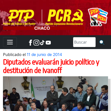
Skip
to
content
Publicado el
11 de junio de 2014
Diputados evaluarán juicio político y
destitución de Ivanoff