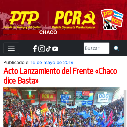
Skip
to
content
Publicado el
16 de mayo de 2019
Acto Lanzamiento del Frente «Chaco
dice Basta»