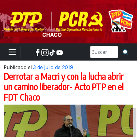
Skip
to
content
Publicado el
3 de julio de 2019
Derrotar a Macri y con la lucha abrir
un camino liberador- Acto PTP en el
FDT Chaco