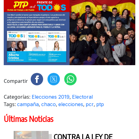
Compartir
Categorías:
,
Elecciones 2019
Electoral
Tags:
,
,
,
,
campaña
chaco
elecciones
pcr
ptp
Últimas Noticias
CONTRA LA LEY DE