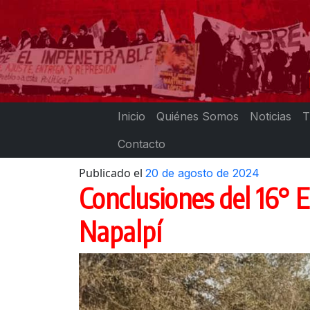
Skip
to
content
Inicio
Quiénes Somos
Noticias
T
Contacto
Publicado el
20 de agosto de 2024
Conclusiones del 16° 
Napalpí