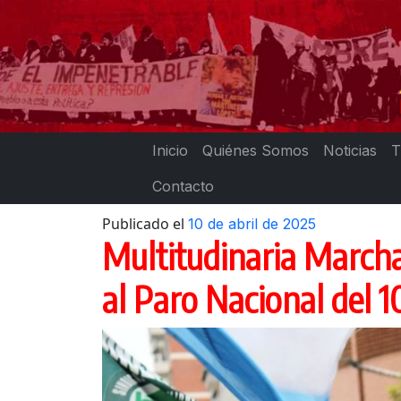
Skip
to
content
Inicio
Quiénes Somos
Noticias
T
Contacto
Publicado el
10 de abril de 2025
Multitudinaria Marcha 
al Paro Nacional del 1