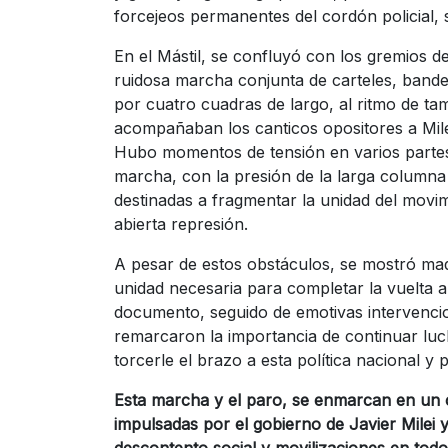
forcejeos permanentes del cordón policial, 
En el Mástil, se confluyó con los gremios d
ruidosa marcha conjunta de carteles, bander
por cuatro cuadras de largo, al ritmo de 
acompañaban los canticos opositores a Mile
Hubo momentos de tensión en varios partes 
marcha, con la presión de la larga column
destinadas a fragmentar la unidad del movi
abierta represión.
A pesar de estos obstáculos, se mostró mad
unidad necesaria para completar la vuelta a
documento, seguido de emotivas intervencio
remarcaron la importancia de continuar lu
torcerle el brazo a esta política nacional y p
Esta marcha y el paro, se enmarcan en un co
impulsadas por el gobierno de Javier Milei
descontento social y movilizaciones en todo