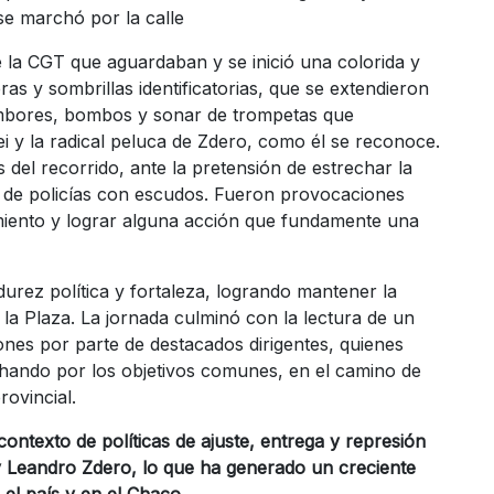
se marchó por la calle
e la CGT que aguardaban y se inició una colorida y
as y sombrillas identificatorias, que se extendieron
tambores, bombos y sonar de trompetas que
i y la radical peluca de Zdero, como él se reconoce.
del recorrido, ante la pretensión de estrechar la
a de policías con escudos. Fueron provocaciones
miento y lograr alguna acción que fundamente una
urez política y fortaleza, logrando mantener la
 la Plaza. La jornada culminó con la lectura de un
nes por parte de destacados dirigentes, quienes
chando por los objetivos comunes, en el camino de
rovincial.
ntexto de políticas de ajuste, entrega y represión
 y Leandro Zdero, lo que ha generado un creciente
 el país y en el Chaco
.