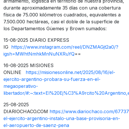
armamento, logística en territorio de nuestra provincia,
durante aproximadamente 35 días con una cobertura
física de 75.000 kilómetros cuadrados, equivalentes a
7.500.000 hectáreas, casi el doble de la superficie de
los Departamentos Güemes y Brown sumados:
15-08-2025 DIARIO EXPRESS
IG
https://www.instagram.com/reel/DNZMAGjt2a0/?
igsh=MWhtNmhkMnNuNXRuYQ
==
16-08-2025 MISIONES
ONLINE
https://misionesonline.net/2025/08/16/el-
ejercito-argentino-probara-su-fuerza-en-el-
megaoperativo-
libertador/#:~:text=El%20Ej%C3%A9rcito%20Argentino,e
25-08-2025
DIARIOCHACO.COM
https://www.diariochaco.com/67737
el-ejercito-argentino-instalo-una-base-provisoria-en-
el-aeropuerto-de-saenz-pena