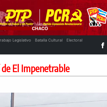
rabajo Legislativo
Batalla Cultural
Electoral
í de El Impenetrable