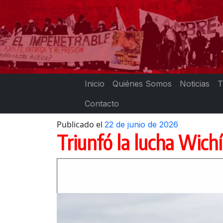
Skip
to
content
Inicio
Quiénes Somos
Noticias
T
Contacto
Publicado el
22 de junio de 2026
Triunfó la lucha Wich