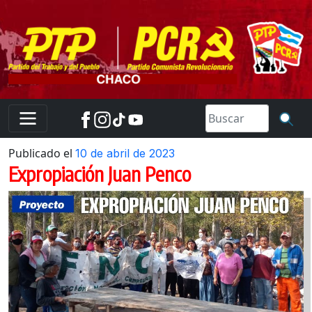
Skip
to
content
Publicado el
10 de abril de 2023
Expropiación Juan Penco