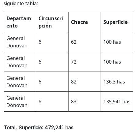
siguiente tabla:
Departam
Circunscri
Chacra
Superficie
ento
pción
General
6
62
100 has
Dónovan
General
6
72
100 has
Dónovan
General
6
82
136,3 has
Dónovan
General
6
83
135,941 has
Dónovan
Total, Superficie:
472,241 has