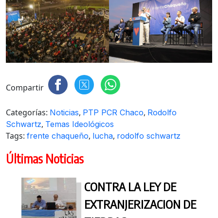
Compartir
Categorías:
,
,
Noticias
PTP PCR Chaco
Rodolfo
,
Schwartz
Temas Ideológicos
Tags:
,
,
frente chaqueño
lucha
rodolfo schwartz
Últimas Noticias
CONTRA LA LEY DE
EXTRANJERIZACION DE